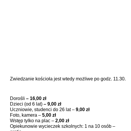
Zwiedzanie Kościoła
15 kwietnia – 31 października
od godz. 9.00 do 18.00
1 listopada – 14 kwietnia
od godz . 9.00 do 17.00
W niedziele i w większość świąt o godz.
10.00 odprawiane są nabożeństwa
.
Zapraszamy!
Zwiedzanie kościoła jest wtedy możliwe po godz. 11.30.
Cennik, bilety
Dorośli
– 16,00 zł
Dzieci (od 6 lat)
– 9,00 zł
Uczniowie, studenci do 26 lat –
9,00 zł
Foto, kamera –
5,00 zł
Wstęp tylko na plac –
2,00 zł
Opiekunowie wycieczek szkolnych: 1 na 10 osób –