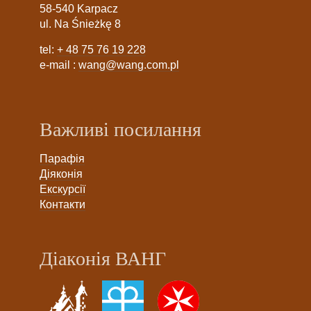
58-540 Karpacz
ul. Na Śnieżkę 8
tel:
+ 48 75 76 19 228
e-mail :
wang@wang.com.pl
Важливі посилання
Парафія
Діяконія
Екскурсії
Контакти
Діаконія ВАНГ