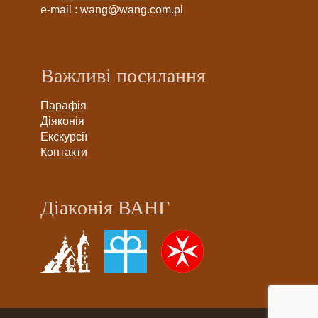
e-mail :
wang@wang.com.pl
Важливі посилання
Парафія
Діяконія
Екскурсії
Контакти
Діаконія ВАНГ