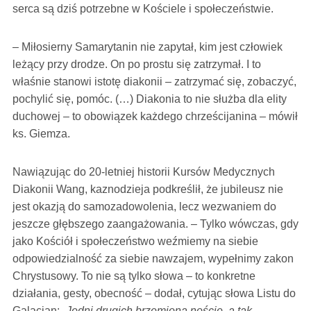
serca są dziś potrzebne w Kościele i społeczeństwie.
– Miłosierny Samarytanin nie zapytał, kim jest człowiek
leżący przy drodze. On po prostu się zatrzymał. I to
właśnie stanowi istotę diakonii – zatrzymać się, zobaczyć,
pochylić się, pomóc. (…) Diakonia to nie służba dla elity
duchowej – to obowiązek każdego chrześcijanina – mówił
ks. Giemza.
Nawiązując do 20-letniej historii Kursów Medycznych
Diakonii Wang, kaznodzieja podkreślił, że jubileusz nie
jest okazją do samozadowolenia, lecz wezwaniem do
jeszcze głębszego zaangażowania. – Tylko wówczas, gdy
jako Kościół i społeczeństwo weźmiemy na siebie
odpowiedzialność za siebie nawzajem, wypełnimy zakon
Chrystusowy. To nie są tylko słowa – to konkretne
działania, gesty, obecność – dodał, cytując słowa Listu do
Galacjan:
„Jedni drugich brzemiona noście, a tak