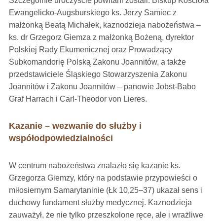
Szczególnie uroczyście powitani zostali: Biskup Kościoła
Ewangelicko-Augsburskiego ks. Jerzy Samiec z
małżonką Beatą Michałek, kaznodzieja nabożeństwa –
ks. dr Grzegorz Giemza z małżonką Bożeną, dyrektor
Polskiej Rady Ekumenicznej oraz Prowadzący
Subkomandorię Polską Zakonu Joannitów, a także
przedstawiciele Śląskiego Stowarzyszenia Zakonu
Joannitów i Zakonu Joannitów – panowie Jobst-Babo
Graf Harrach i Carl-Theodor von Lieres.
Kazanie – wezwanie do służby i
współodpowiedzialności
W centrum nabożeństwa znalazło się kazanie ks.
Grzegorza Giemzy, który na podstawie przypowieści o
miłosiernym Samarytaninie (Łk 10,25–37) ukazał sens i
duchowy fundament służby medycznej. Kaznodzieja
zauważył, że nie tylko przeszkolone ręce, ale i wrażliwe