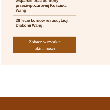
wsparcie prac ochrony
przeciwpożarowej Kościoła
Wang
20-lecie kursów resuscytacji
Diakonii Wang.
Zobacz wszystkie
aktualności