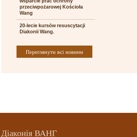
wsparcie prac ochrony
przeciwpożarowej Kościoła
Wang
20-lecie kursów resuscytacji
Diakonii Wang.
Переглянути всі новини
Діаконія ВАНГ