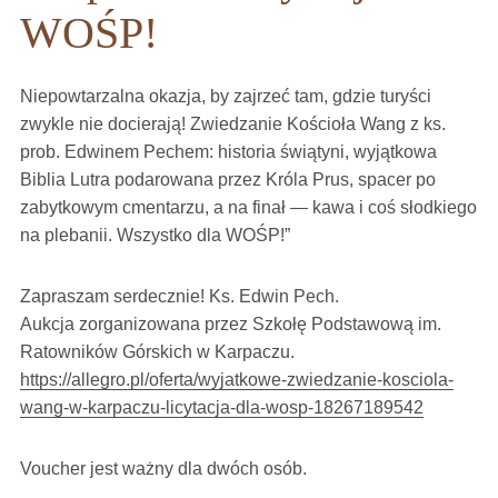
WOŚP!
Niepowtarzalna okazja, by zajrzeć tam, gdzie turyści
zwykle nie docierają! Zwiedzanie Kościoła Wang z ks.
prob. Edwinem Pechem: historia świątyni, wyjątkowa
Biblia Lutra podarowana przez Króla Prus, spacer po
zabytkowym cmentarzu, a na finał — kawa i coś słodkiego
na plebanii. Wszystko dla WOŚP!”
Zapraszam serdecznie! Ks. Edwin Pech.
Aukcja zorganizowana przez Szkołę Podstawową im.
Ratowników Górskich w Karpaczu.
https://allegro.pl/oferta/wyjatkowe-zwiedzanie-kosciola-
wang-w-karpaczu-licytacja-dla-wosp-18267189542
Voucher jest ważny dla dwóch osób.