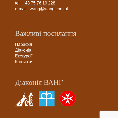
tel:
+ 48 75 76 19 228
e-mail :
wang@wang.com.pl
Важливі посилання
Парафія
Діяконія
Екскурсії
Контакти
Діаконія ВАНГ