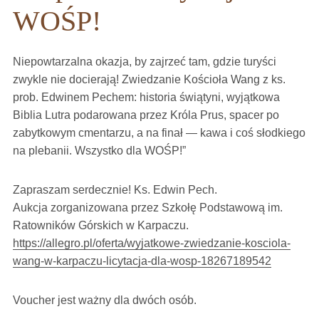
WOŚP!
Niepowtarzalna okazja, by zajrzeć tam, gdzie turyści
zwykle nie docierają! Zwiedzanie Kościoła Wang z ks.
prob. Edwinem Pechem: historia świątyni, wyjątkowa
Biblia Lutra podarowana przez Króla Prus, spacer po
zabytkowym cmentarzu, a na finał — kawa i coś słodkiego
na plebanii. Wszystko dla WOŚP!”
Zapraszam serdecznie! Ks. Edwin Pech.
Aukcja zorganizowana przez Szkołę Podstawową im.
Ratowników Górskich w Karpaczu.
https://allegro.pl/oferta/wyjatkowe-zwiedzanie-kosciola-
wang-w-karpaczu-licytacja-dla-wosp-18267189542
Voucher jest ważny dla dwóch osób.