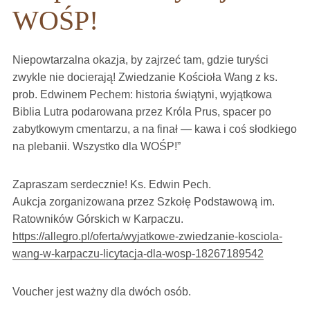
WOŚP!
Niepowtarzalna okazja, by zajrzeć tam, gdzie turyści
zwykle nie docierają! Zwiedzanie Kościoła Wang z ks.
prob. Edwinem Pechem: historia świątyni, wyjątkowa
Biblia Lutra podarowana przez Króla Prus, spacer po
zabytkowym cmentarzu, a na finał — kawa i coś słodkiego
na plebanii. Wszystko dla WOŚP!”
Zapraszam serdecznie! Ks. Edwin Pech.
Aukcja zorganizowana przez Szkołę Podstawową im.
Ratowników Górskich w Karpaczu.
https://allegro.pl/oferta/wyjatkowe-zwiedzanie-kosciola-
wang-w-karpaczu-licytacja-dla-wosp-18267189542
Voucher jest ważny dla dwóch osób.