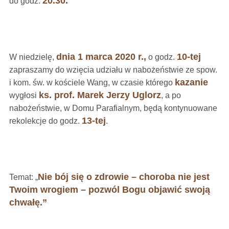
20.30.
do godz.
dnia 1 marca 2020 r.,
10-tej
W niedzielę,
o godz.
zapraszamy do wzięcia udziału w nabożeństwie ze spow.
kazanie
i kom. św. w kościele Wang, w czasie którego
ks. prof. Marek Jerzy Uglorz
wygłosi
, a po
nabożeństwie, w Domu Parafialnym, będą kontynuowane
13-tej
rekolekcje do godz.
.
Nie bój się o zdrowie – choroba nie jest
Temat: „
Twoim wrogiem – pozwól Bogu objawić swoją
chwałę.”