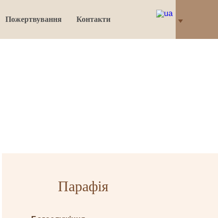
Пожертвування
Контакти
Парафія