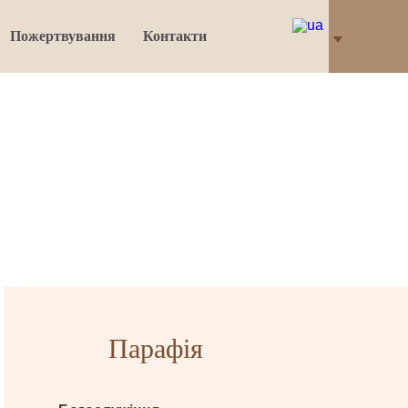
Пожертвування
Контакти
Парафія