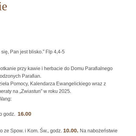
ie
ię, Pan jest blisko.” Flp 4,4-5
tkanie przy kawie i herbacie do Domu Parafialnego
rodzonych Parafian.
zieła Pomocy, Kalendarza Ewangelickiego wraz z
meraty na „Zwiastun” w roku 2025.
Wang:
16.00
o godz.
10.00.
 ze Spow. i Kom. Św., godz.
Na nabożeństwie