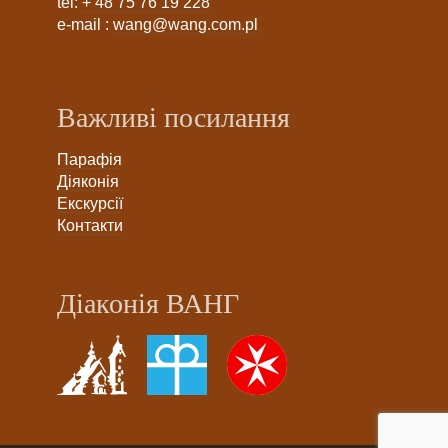
tel:
+ 48 75 76 19 228
e-mail :
wang@wang.com.pl
Важливі посилання
Парафія
Діяконія
Екскурсії
Контакти
Діаконія ВАНГ