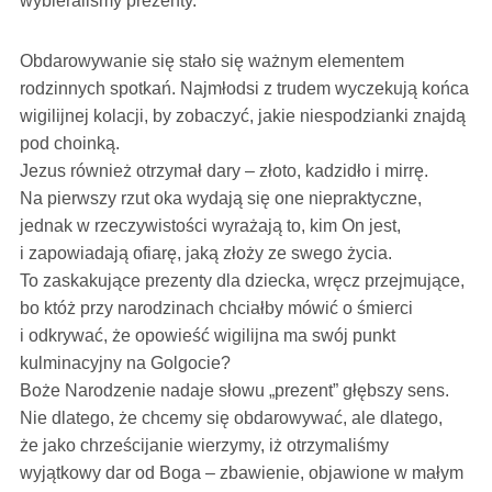
wybieraliśmy prezenty.
Obdarowywanie się stało się ważnym elementem
rodzinnych spotkań. Najmłodsi z trudem wyczekują końca
wigilijnej kolacji, by zobaczyć, jakie niespodzianki znajdą
pod choinką.
Jezus również otrzymał dary – złoto, kadzidło i mirrę.
Na pierwszy rzut oka wydają się one niepraktyczne,
jednak w rzeczywistości wyrażają to, kim On jest,
i zapowiadają ofiarę, jaką złoży ze swego życia.
To zaskakujące prezenty dla dziecka, wręcz przejmujące,
bo któż przy narodzinach chciałby mówić o śmierci
i odkrywać, że opowieść wigilijna ma swój punkt
kulminacyjny na Golgocie?
Boże Narodzenie nadaje słowu „prezent” głębszy sens.
Nie dlatego, że chcemy się obdarowywać, ale dlatego,
że jako chrześcijanie wierzymy, iż otrzymaliśmy
wyjątkowy dar od Boga – zbawienie, objawione w małym