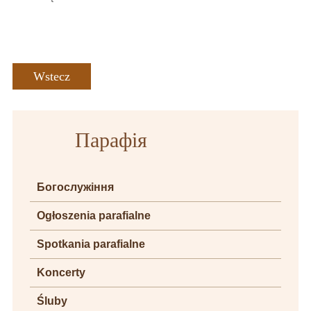
Wstecz
Парафія
Богослужіння
Ogłoszenia parafialne
Spotkania parafialne
Koncerty
Śluby