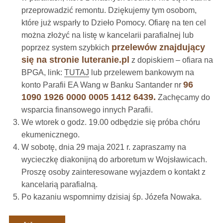
przeprowadzić remontu. Dziękujemy tym osobom,
które już wsparły to Dzieło Pomocy. Ofiarę na ten cel
można złożyć na listę w kancelarii parafialnej lub
przelewów znajdujący
poprzez system szybkich
się na stronie luteranie.pl
z dopiskiem – ofiara na
BPGA, link:
TUTAJ
lub przelewem bankowym na
96
konto Parafii EA Wang w Banku Santander nr
1090 1926 0000 0005 1412 6439.
Zachęcamy do
wsparcia finansowego innych Parafii.
We wtorek o godz. 19.00 odbędzie się próba chóru
ekumenicznego.
W sobotę, dnia 29 maja 2021 r. zapraszamy na
wycieczkę diakonijną do arboretum w Wojsławicach.
Proszę osoby zainteresowane wyjazdem o kontakt z
kancelarią parafialną.
Po kazaniu wspomnimy dzisiaj śp. Józefa Nowaka.