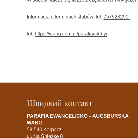
Informacja o terminach ślubów: tel.
757528290
lub
https://wang.com.pl/parafia/sluby/
Швидкий контакт
PARAFIA EWANGELICKO – AUGSBURSKA
WANG
58-540 Karpacz
ul. Na Śnieżkę 8