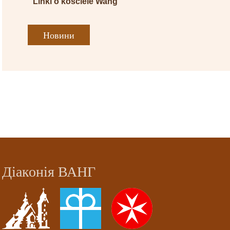
Linki o kościele Wang
Новини
Діаконія ВАНГ