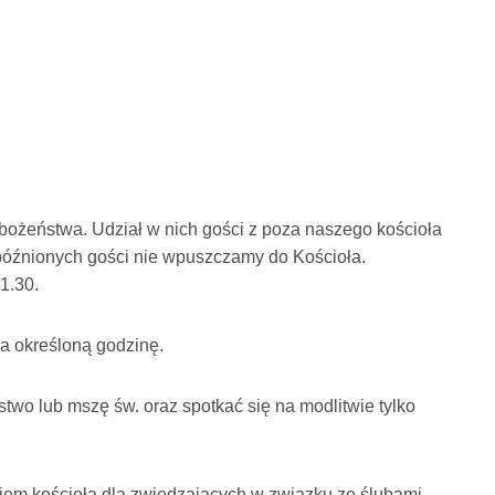
abożeństwa. Udział w nich gości z poza naszego kościoła
spóźnionych gości nie wpuszczamy do Kościoła.
1.30.
na określoną godzinę.
o lub mszę św. oraz spotkać się na modlitwie tylko
iem kościoła dla zwiedzających w związku ze ślubami.