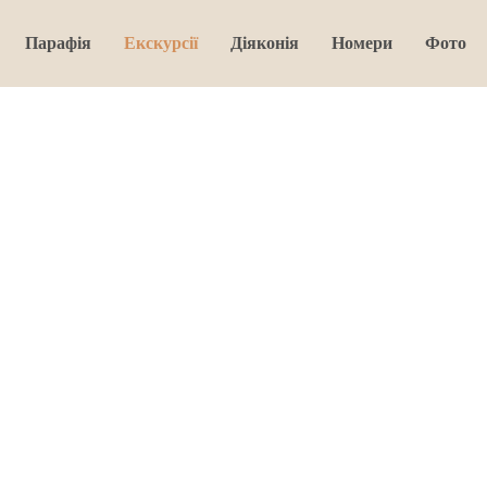
Парафія
Екскурсії
Діяконія
Номери
Фото