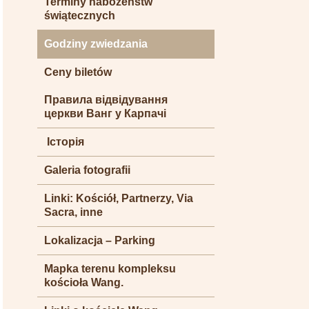
Terminy nabożeństw
świątecznych
Godziny zwiedzania
Ceny biletów
Правила відвідування
церкви Ванг у Карпачі
Історія
Galeria fotografii
Linki: Kościół, Partnerzy, Via
Sacra, inne
Lokalizacja – Parking
Mapka terenu kompleksu
kościoła Wang.