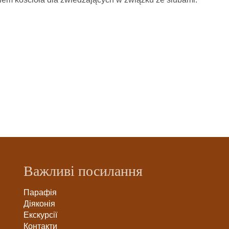
Важливі посилання
Парафія
Діяконія
Екскурсії
Контакти