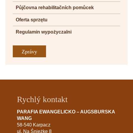
Půjčovna rehabilitačních pomůcek
Oferta sprzętu
Regulamin wypożyczalni
Zprávy
Rychlý kontakt
PARAFIA EWANGELICKO – AUGSBURSKA
WANG
58-540 Karpacz
ul. Na Śnieżkę 8