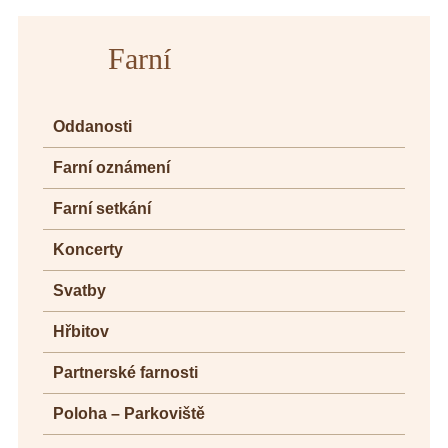
Farní
Oddanosti
Farní oznámení
Farní setkání
Koncerty
Svatby
Hřbitov
Partnerské farnosti
Poloha – Parkoviště