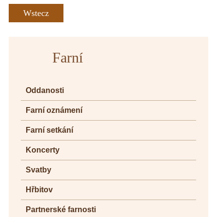
Wstecz
Farní
Oddanosti
Farní oznámení
Farní setkání
Koncerty
Svatby
Hřbitov
Partnerské farnosti