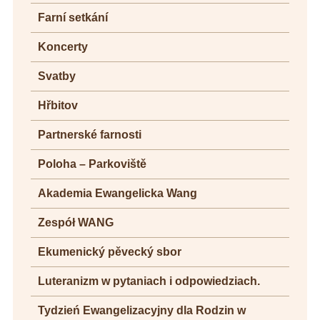
Farní setkání
Koncerty
Svatby
Hřbitov
Partnerské farnosti
Poloha – Parkoviště
Akademia Ewangelicka Wang
Zespół WANG
Ekumenický pěvecký sbor
Luteranizm w pytaniach i odpowiedziach.
Tydzień Ewangelizacyjny dla Rodzin w