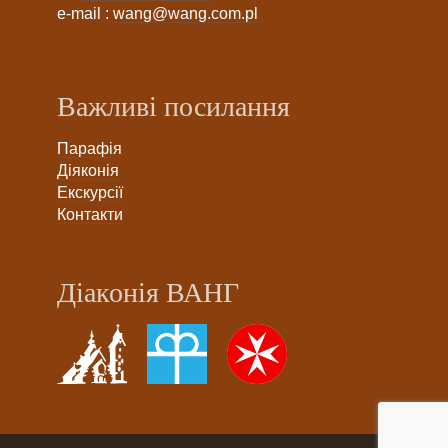
e-mail :
wang@wang.com.pl
Важливі посилання
Парафія
Діяконія
Екскурсії
Контакти
Діаконія ВАНГ