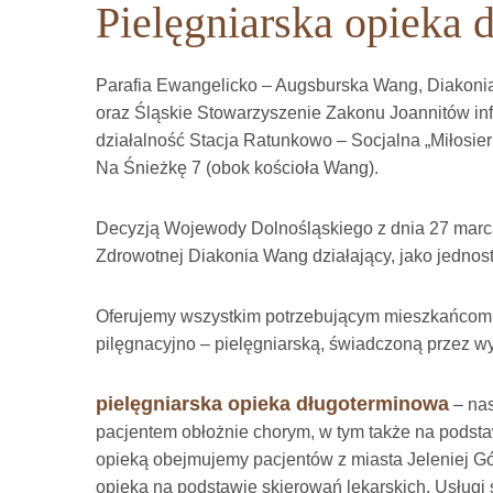
Pielęgniarska opieka
Parafia Ewangelicko – Augsburska Wang, Diakoni
oraz Śląskie Stowarzyszenie Zakonu Joannitów info
działalność Stacja Ratunkowo – Socjalna „Miłosier
Na Śnieżkę 7 (obok kościoła Wang).
Decyzją Wojewody Dolnośląskiego z dnia 27 marca
Zdrowotnej Diakonia Wang działający, jako jednos
Oferujemy wszystkim potrzebującym mieszkańcom 
pilęgnacyjno – pielęgniarską, świadczoną przez w
pielęgniarska opieka długoterminowa
– nas
pacjentem obłożnie chorym, w tym także na podsta
opieką obejmujemy pacjentów z miasta Jeleniej Gó
opieką na podstawie skierowań lekarskich. Usługi