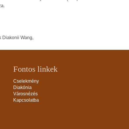
za.
k Diakonii Wang,
Fontos linkek
Cselekmény
Diakónia
Városnézés
Kapcsolatba