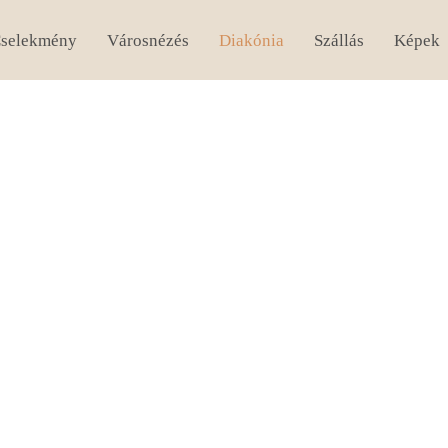
selekmény
Városnézés
Diakónia
Szállás
Képek