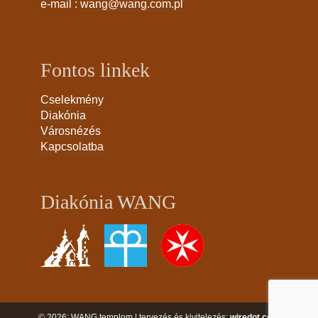
e-mail :
wang@wang.com.pl
Fontos linkek
Cselekmény
Diakónia
Városnézés
Kapcsolatba
Diakónia WANG
© 2026: WANG templom | tervezés és kivitelezés:
wiredot.com