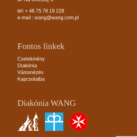
tel:
+ 48 75 76 19 228
e-mail :
wang@wang.com.pl
Fontos linkek
Cselekmény
Diakónia
Városnézés
Kapcsolatba
Diakónia WANG