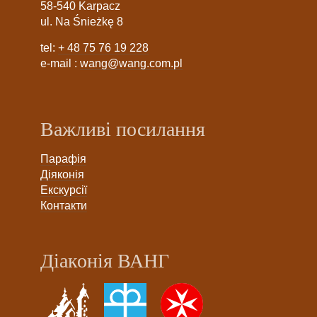
58-540 Karpacz
ul. Na Śnieżkę 8
tel:
+ 48 75 76 19 228
e-mail :
wang@wang.com.pl
Важливі посилання
Парафія
Діяконія
Екскурсії
Контакти
Діаконія ВАНГ