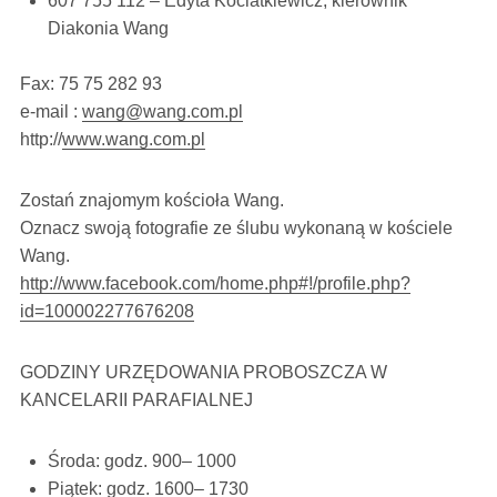
607 755 112 – Edyta Kociatkiewicz, kierownik
Diakonia Wang
Fax: 75 75 282 93
e-mail :
wang@wang.com.pl
http://
www.wang.com.pl
Zostań znajomym kościoła Wang.
Oznacz swoją fotografie ze ślubu wykonaną w kościele
Wang.
http://www.facebook.com/home.php#!/profile.php?
id=100002277676208
GODZINY URZĘDOWANIA PROBOSZCZA W
KANCELARII PARAFIALNEJ
Środa: godz. 9
00
– 10
00
Piątek: godz. 16
00
– 17
30