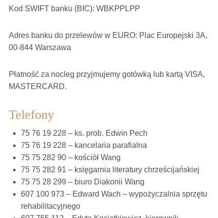
Kod SWIFT banku (BIC): WBKPPLPP
Adres banku do przelewów w EURO: Plac Europejski 3A,
00-844 Warszawa
Płatność za nocleg przyjmujemy gotówką lub kartą VISA,
MASTERCARD.
Telefony
75 76 19 228 – ks. prob. Edwin Pech
75 76 19 228 – kancelaria parafialna
75 75 282 90 – kościół Wang
75 75 282 91 – księgarnia literatury chrześcijańskiej
75 75 28 299 – biuro Diakonii Wang
607 100 973 – Edward Wach – wypożyczalnia sprzętu
rehabilitacyjnego