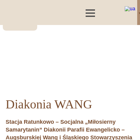
Diakonia WANG
Stacja Ratunkowo – Socjalna „Miłosierny
Samarytanin” Diakonii Parafii Ewangelicko –
Augsburskiej Wang i Śląskiego Stowarzyszenia