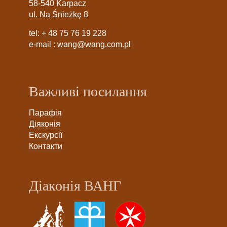
58-540 Karpacz
ul. Na Śnieżkę 8
tel:
+ 48 75 76 19 228
e-mail :
wang@wang.com.pl
Важливі посилання
Парафія
Діяконія
Екскурсії
Контакти
Діаконія ВАНГ