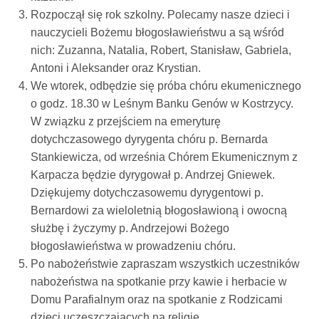
Rozpoczął się rok szkolny. Polecamy nasze dzieci i
nauczycieli Bożemu błogosławieństwu a są wśród
nich: Zuzanna, Natalia, Robert, Stanisław, Gabriela,
Antoni i Aleksander oraz Krystian.
We wtorek, odbędzie się próba chóru ekumenicznego
o godz. 18.30 w Leśnym Banku Genów w Kostrzycy.
W związku z przejściem na emeryturę
dotychczasowego dyrygenta chóru p. Bernarda
Stankiewicza, od września Chórem Ekumenicznym z
Karpacza będzie dyrygował p. Andrzej Gniewek.
Dziękujemy dotychczasowemu dyrygentowi p.
Bernardowi za wieloletnią błogosławioną i owocną
służbę i życzymy p. Andrzejowi Bożego
błogosławieństwa w prowadzeniu chóru.
Po nabożeństwie zapraszam wszystkich uczestników
nabożeństwa na spotkanie przy kawie i herbacie w
Domu Parafialnym oraz na spotkanie z Rodzicami
dzieci uczęszczających na religię.