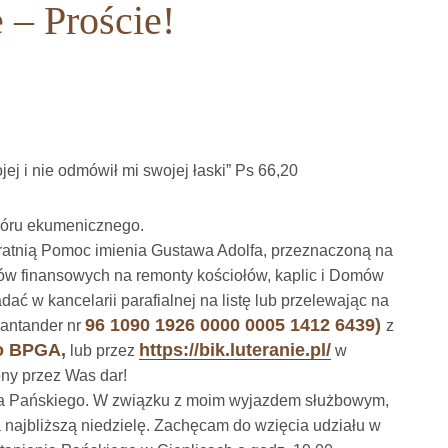
 – Proście!
jej i nie odmówił mi swojej łaski” Ps 66,20
hóru ekumenicznego.
Bratnią Pomoc imienia Gustawa Adolfa, przeznaczoną na
ków finansowych na remonty kościołów, kaplic i Domów
dać w kancelarii parafialnej na listę lub przelewając na
96 1090 1926 0000 0005 1412 6439)
Santander nr
z
go BPGA,
https://bik.luteranie.pl/
lub przez
w
ony przez Was dar!
a Pańskiego. W związku z moim wyjazdem służbowym,
 najbliższą niedzielę. Zachęcam do wzięcia udziału w