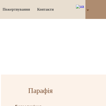
Пожертвування
Контакти
Парафія