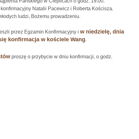
ąpienia Pańskiego w Cieplicach o godz. 19.00.
konfirmacyjny Natalii Pacewicz i Roberta Kościsza.
młodych ludzi, Bożemu prowadzeniu.
w niedzielę, dnia
zeszli przez Egzamin Konfirmacyjny i
 się konfirmacja w kościele Wang
.
ntów
proszę o przybycie w dniu konfirmacji, o godz.