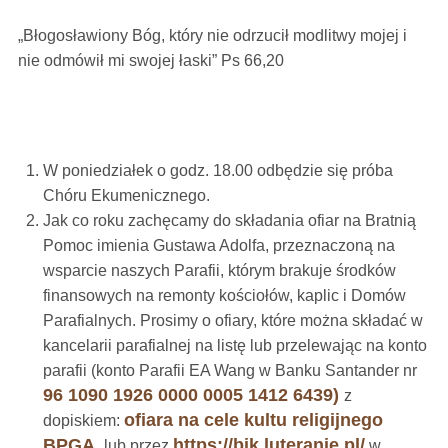
„Błogosławiony Bóg, który nie odrzucił modlitwy mojej i
nie odmówił mi swojej łaski” Ps 66,20
W poniedziałek o godz. 18.00 odbędzie się próba
Chóru Ekumenicznego.
Jak co roku zachęcamy do składania ofiar na Bratnią
Pomoc imienia Gustawa Adolfa, przeznaczoną na
wsparcie naszych Parafii, którym brakuje środków
finansowych na remonty kościołów, kaplic i Domów
Parafialnych. Prosimy o ofiary, które można składać w
kancelarii parafialnej na listę lub przelewając na konto
parafii (konto Parafii EA Wang w Banku Santander nr
96 1090 1926 0000 0005 1412 6439)
z
ofiara na cele kultu religijnego
dopiskiem:
BPGA,
https://bik.luteranie.pl/
lub przez
w