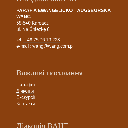
PARAFIA EWANGELICKO – AUGSBURSKA
WANG
58-540 Karpacz
ul. Na Śnieżkę 8
tel:
+ 48 75 76 19 228
e-mail :
wang@wang.com.pl
Важливі посилання
Парафія
Діяконія
Екскурсії
Контакти
Діаконія ВАНГ