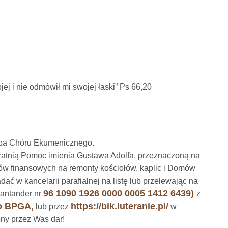
jej i nie odmówił mi swojej łaski” Ps 66,20
róba Chóru Ekumenicznego.
Bratnią Pomoc imienia Gustawa Adolfa, przeznaczoną na
ków finansowych na remonty kościołów, kaplic i Domów
dać w kancelarii parafialnej na listę lub przelewając na
96 1090 1926 0000 0005 1412 6439)
Santander nr
z
go BPGA,
https://bik.luteranie.pl/
lub przez
w
ony przez Was dar!