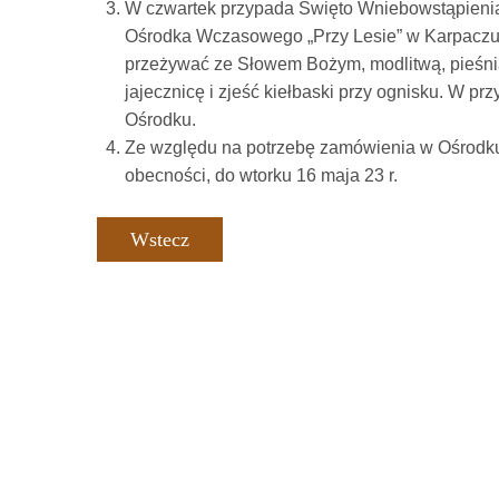
W czwartek przypada Święto Wniebowstąpienia
Ośrodka Wczasowego „Przy Lesie” w Karpaczu n
przeżywać ze Słowem Bożym, modlitwą, pieśnią 
jajecznicę i zjeść kiełbaski przy ognisku. W p
Ośrodku.
Ze względu na potrzebę zamówienia w Ośrodku p
obecności, do wtorku 16 maja 23 r.
Wstecz