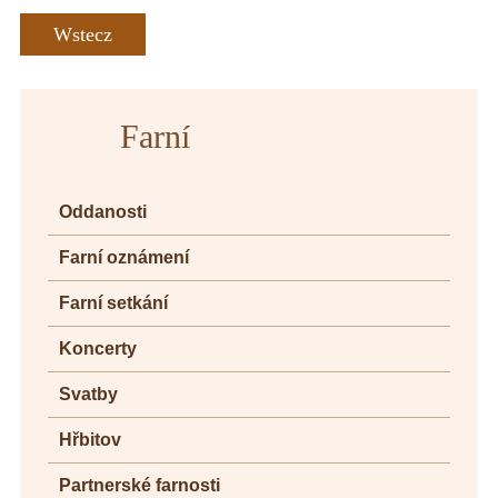
Wstecz
Farní
Oddanosti
Farní oznámení
Farní setkání
Koncerty
Svatby
Hřbitov
Partnerské farnosti