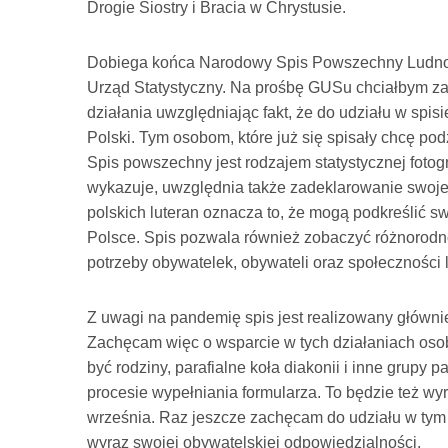
Drogie Siostry i Bracia w Chrystusie.
Dobiega końca Narodowy Spis Powszechny Ludnośc
Urząd Statystyczny. Na prośbę GUSu chciałbym zac
działania uwzględniając fakt, że do udziału w spi
Polski. Tym osobom, które już się spisały chcę po
Spis powszechny jest rodzajem statystycznej fotogr
wykazuje, uwzględnia także zadeklarowanie swoje
polskich luteran oznacza to, że mogą podkreślić
Polsce. Spis pozwala również zobaczyć różnorodn
potrzeby obywatelek, obywateli oraz społeczności 
Z uwagi na pandemię spis jest realizowany główn
Zachęcam więc o wsparcie w tych działaniach osob
być rodziny, parafialne koła diakonii i inne grupy 
procesie wypełniania formularza. To będzie też wyr
września. Raz jeszcze zachęcam do udziału w tym
wyraz swojej obywatelskiej odpowiedzialności.