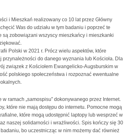
i i Mieszkań realizowany co 10 lat przez Główny
hęcić Was do udziału w tym badaniu i poprzeć te
sie są zobowiązani wszyscy mieszkańcy i mieszkanki
dziękować.
afii Polski w 2021 r. Prócz wielu aspektów, które
j przynależności do danego wyznania lub Kościoła. Dla
 swój związek z Kościołem Ewangelicko-Augsburskim w
ość polskiego społeczeństwa i rozpoznać ewentualne
lokalnych.
ie w ramach „samospisu” dokonywanego przez Internet.
y, które nie mają dostępu do internetu. Pomocne mogą
parafialne, które mogą udostępnić laptopy lub wesprzeć w
az naszej solidarności i wrażliwości. Spis kończy się 30
 badaniu, bo uczestnicząc w nim możemy dać również