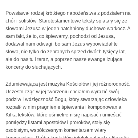
Powstawał rodzaj krótkiego nabożeństwa z podziałem na
chór i solistów. Starotestamentowe teksty splatały się ze
słowami Jezusa w jeden natchniony duchowo warkocz. A
sam fakt, że to, co śpiewamy, pochodzi od Jezusa,
dodawał nam odwagi, bo sam Jezus wypowiadał te
słowa, nie tylko do zebranych sprzed dwóch tysięcy lat,
ale do nas tu i teraz, a poprzez nasze ewangelizujące
koncerty do słuchających.
Zdumiewająca jest muzyka Kościołów i jej różnorodność.
Uczestnicząc w jej tworzeniu chciałem wyrazić swój
podziw i wdzięczność Bogu, który stwarzając człowieka
rozpalił w nim pragnienie śpiewania i komponowania.
Kilka tekstów, które ośmieliłem się napisać i umieścić
pomiędzy listami apostołów i proroków, stały się
osobistym, współczesnym komentarzem wiary
kompozytora. Próbą kontaktów intelektualnych z filozofią