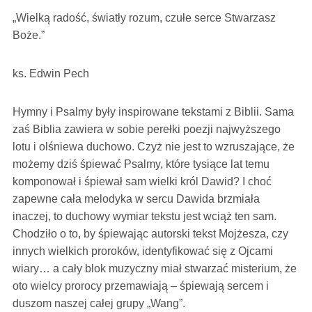
„Wielką radość, światły rozum, czułe serce Stwarzasz
Boże.”
ks. Edwin Pech
Hymny i Psalmy były inspirowane tekstami z Biblii. Sama
zaś Biblia zawiera w sobie perełki poezji najwyższego
lotu i olśniewa duchowo. Czyż nie jest to wzruszające, że
możemy dziś śpiewać Psalmy, które tysiące lat temu
komponował i śpiewał sam wielki król Dawid? I choć
zapewne cała melodyka w sercu Dawida brzmiała
inaczej, to duchowy wymiar tekstu jest wciąż ten sam.
Chodziło o to, by śpiewając autorski tekst Mojżesza, czy
innych wielkich proroków, identyfikować się z Ojcami
wiary… a cały blok muzyczny miał stwarzać misterium, że
oto wielcy prorocy przemawiają – śpiewają sercem i
duszom naszej całej grupy „Wang”.