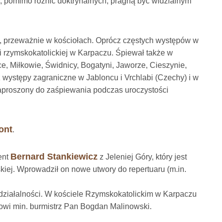
y, pomimo różnic doktrynalnych, pragną być widzialnym
e, przeważnie w kościołach. Oprócz częstych występów w
i rzymskokatolickiej w Karpaczu. Śpiewał także w
, Miłkowie, Świdnicy, Bogatyni, Jaworze, Cieszynie,
 występy zagraniczne w Jabloncu i Vrchlabi (Czechy) i w
 zaproszony do zaśpiewania podczas uroczystości
ont
.
Bernard Stankiewicz
ent
z Jeleniej Góry, który jest
ej. Wprowadził on nowe utwory do repertuaru (m.in.
 działalności. W kościele Rzymskokatolickim w Karpaczu
órowi min. burmistrz Pan Bogdan Malinowski.