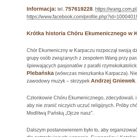
Informacja:
757619228
tel.
.
https://wang.com.p
https://www.facebook.com/profile.php?id=100040
Krótka historia Chóru Ekumenicznego w 
Chór Ekumeniczny w Karpaczu rozpoczął swoją dzia
grupy osób związanych z zespołem Wang przy para
śpiewających pasjonatów z parafii rzymskokatolick
Plebańska
(wówczas mieszkanka Karpacza). Nied
Andrzej Gniewek
zawodowy muzyk – skrzypek
.
Członkowie Chóru Ekumenicznego, zdecydowali, iż
aby nie zranić niczyich uczuć religijnych. Próby c
Modlitwą Pańską „Ojcze nasz”.
Dalszym postanowieniem było to, aby organizować 