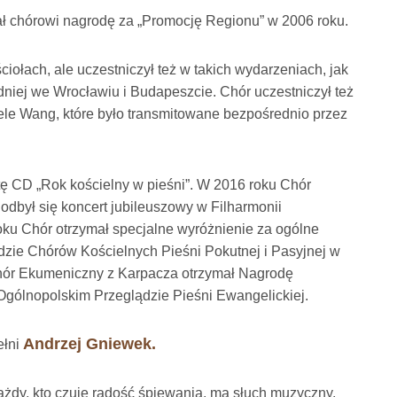
ał chórowi nagrodę za „Promocję Regionu” w 2006 roku.
ciołach, ale uczestniczył też w takich wydarzeniach, jak
niej we Wrocławiu i Budapeszcie. Chór uczestniczył też
le Wang, które było transmitowane bezpośrednio przez
ę CD „Rok kościelny w pieśni”. W 2016 roku Chór
i odbył się koncert jubileuszowy w Filharmonii
oku Chór otrzymał specjalne wyróżnienie za ogólne
dzie Chórów Kościelnych Pieśni Pokutnej i Pasyjnej w
Chór Ekumeniczny z Karpacza otrzymał Nagrodę
gólnopolskim Przeglądzie Pieśni Ewangelickiej.
Andrzej Gniewek.
ełni
ażdy, kto czuje radość śpiewania, ma słuch muzyczny,