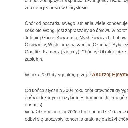
dla potrzebujących wsparcia. Ewangelicy i Katolic
znakiem jedności w Chrystusie.
Chór od początku swego istnienia wiele koncertuj
kościele Wang, jest zapraszany do śpiewu w parafi
Jeleniej Górze, Kowarach, Mysłakowicach, Lubawce
Cisownicy, Wiśle oraz na zamku „Czocha”. Były też
Goerlitz, Kamenz (Niemcy). Chór był kilkakrotnie
zaślubin.
Andrzej Ejsym
W roku 2001 dyrygenturę przejął
Od końca stycznia 2004 roku chór prowadził dyryg
doświadczonym muzykiem Filharmonii Jeleniogórski
gospels).
W październiku roku 2006 chór obchodził 10-lecie
odbył się uroczysty koncert a gratulacje złożył ch