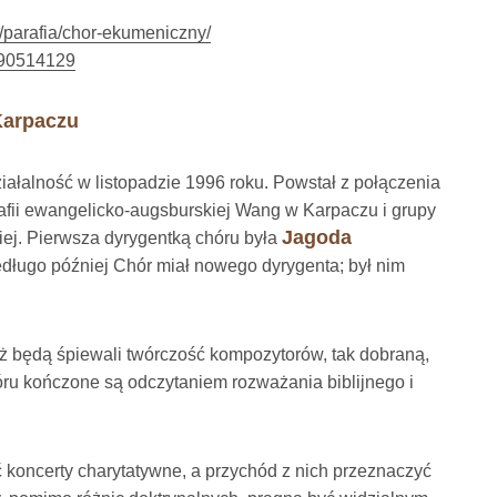
l/parafia/chor-ekumeniczny/
190514129
Karpaczu
łalność w listopadzie 1996 roku. Powstał z połączenia
fii ewangelicko-augsburskiej Wang w Karpaczu i grupy
Jagoda
iej. Pierwsza dyrygentką chóru była
ługo później Chór miał nowego dyrygenta; był nim
 będą śpiewali twórczość kompozytorów, tak dobraną,
hóru kończone są odczytaniem rozważania biblijnego i
koncerty charytatywne, a przychód z nich przeznaczyć