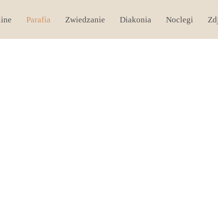
line
Parafia
Zwiedzanie
Diakonia
Noclegi
Zd