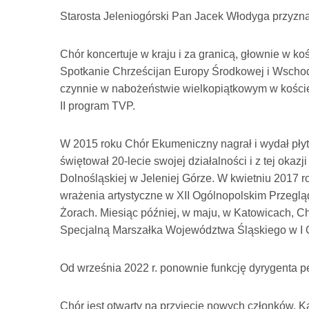
Starosta Jeleniogórski Pan Jacek Włodyga przyzn
Chór koncertuje w kraju i za granicą, głownie w koś
Spotkanie Chrześcijan Europy Środkowej i Wschod
czynnie w nabożeństwie wielkopiątkowym w koście
II program TVP.
W 2015 roku Chór Ekumeniczny nagrał i wydał płyt
świętował 20-lecie swojej działalności i z tej okazj
Dolnośląskiej w Jeleniej Górze. W kwietniu 2017 r
wrażenia artystyczne w XII Ogólnopolskim Przeglą
Żorach. Miesiąc później, w maju, w Katowicach, 
Specjalną Marszałka Województwa Śląskiego w I O
Od września 2022 r. ponownie funkcję dyrygenta p
Chór jest otwarty na przyjęcie nowych członków. K