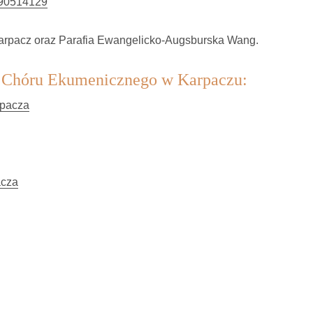
190514129
arpacz oraz Parafia Ewangelicko-Augsburska Wang.
ści Chóru Ekumenicznego w Karpaczu:
rpacza
acza