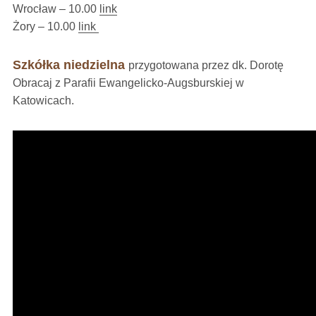
Wrocław – 10.00
link
Żory – 10.00
link
Szkółka niedzielna
przygotowana przez dk. Dorotę
Obracaj z Parafii Ewangelicko-Augsburskiej w
Katowicach.