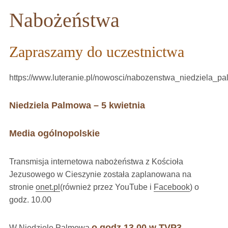
Nabożeństwa
Zapraszamy do uczestnictwa
https://www.luteranie.pl/nowosci/nabozenstwa_niedziela_p
Niedziela Palmowa – 5 kwietnia
Media ogólnopolskie
Transmisja internetowa nabożeństwa z Kościoła
Jezusowego w Cieszynie została zaplanowana na
stronie
onet.pl
(również przez YouTube i
Facebook
) o
godz. 10.00
o godz.13.00 w TVP3
W Niedzielę Palmową