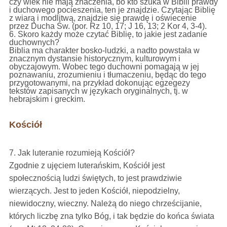
czy wiek nie mają znaczenia, bo kto szuka w Biblii prawdy
i duchowego pocieszenia, ten je znajdzie. Czytając Biblię
z wiarą i modlitwą, znajdzie się prawdę i oświecenie
przez Ducha Św. (por. Rz 10, 17; J 16, 13; 2 Kor 4, 3-4).
6. Skoro każdy może czytać Biblię, to jakie jest zadanie
duchownych?
Biblia ma charakter bosko-ludzki, a nadto powstała w
znacznym dystansie historycznym, kulturowym i
obyczajowym. Wobec tego duchowni pomagają w jej
poznawaniu, zrozumieniu i tłumaczeniu, będąc do tego
przygotowanymi, na przykład dokonując egzegezy
tekstów zapisanych w językach oryginalnych, tj. w
hebrajskim i greckim.
Kościół
7. Jak luteranie rozumieją Kościół?
Zgodnie z ujęciem luterańskim, Kościół jest
społecznością ludzi świętych, to jest prawdziwie
wierzących. Jest to jeden Kościół, niepodzielny,
niewidoczny, wieczny. Należą do niego chrześcijanie,
których liczbę zna tylko Bóg, i tak będzie do końca świata