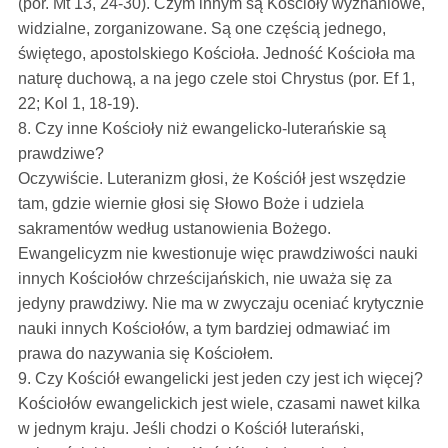
(por. Mt 13, 24-30). Czym innym są Kościoły wyznaniowe,
widzialne, zorganizowane. Są one częścią jednego,
świętego, apostolskiego Kościoła. Jedność Kościoła ma
naturę duchową, a na jego czele stoi Chrystus (por. Ef 1,
22; Kol 1, 18-19).
8. Czy inne Kościoły niż ewangelicko-luterańskie są
prawdziwe?
Oczywiście. Luteranizm głosi, że Kościół jest wszędzie
tam, gdzie wiernie głosi się Słowo Boże i udziela
sakramentów według ustanowienia Bożego.
Ewangelicyzm nie kwestionuje więc prawdziwości nauki
innych Kościołów chrześcijańskich, nie uważa się za
jedyny prawdziwy. Nie ma w zwyczaju oceniać krytycznie
nauki innych Kościołów, a tym bardziej odmawiać im
prawa do nazywania się Kościołem.
9. Czy Kościół ewangelicki jest jeden czy jest ich więcej?
Kościołów ewangelickich jest wiele, czasami nawet kilka
w jednym kraju. Jeśli chodzi o Kościół luterański,