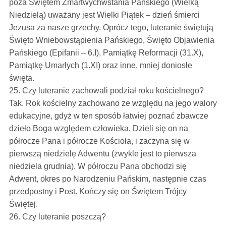
poza Świętem Zmartwychwstania Pańskiego (Wielką
Niedzielą) uważany jest Wielki Piątek – dzień śmierci
Jezusa za nasze grzechy. Oprócz tego, luteranie świętują
Święto Wniebowstąpienia Pańskiego, Święto Objawienia
Pańskiego (Epifanii – 6.I), Pamiątkę Reformacji (31.X),
Pamiątkę Umarłych (1.XI) oraz inne, mniej doniosłe
święta.
25. Czy luteranie zachowali podział roku kościelnego?
Tak. Rok kościelny zachowano ze względu na jego walory
edukacyjne, gdyż w ten sposób łatwiej poznać zbawcze
dzieło Boga względem człowieka. Dzieli się on na
półrocze Pana i półrocze Kościoła, i zaczyna się w
pierwszą niedzielę Adwentu (zwykle jest to pierwsza
niedziela grudnia). W półroczu Pana obchodzi się
Adwent, okres po Narodzeniu Pańskim, następnie czas
przedpostny i Post. Kończy się on Świętem Trójcy
Świętej.
26. Czy luteranie poszczą?