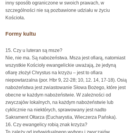
inny sposób ograniczone w swoich prawach, w
szczególności nie są pozbawione udziału w życiu
Kościoła.
Formy kultu
15. Czy u luteran są msze?
Nie, nie ma. Są nabożeństwa. Msza jest ofiarą, natomiast
wszystkie Kościoły ewangelickie uważają, że jedyną
ofiarę złożył Chrystus na krzyżu – jest to ofiara
niepowtarzalna (por. Hbr 9, 22-28; 10, 12. 14, 17-18). Osią
nabożeństwa jest zwiastowanie Słowa Bożego, które jest
obecne w każdym nabożeństwie. W zależności od
zwyczajów lokalnych, na każdym nabożeństwie lub
cyklicznie na niektórych, sprawowany jest nadto
Sakrament Ołtarza (Eucharystia, Wieczerza Pańska).
16. Czy ewangelicy robią znak krzyża?
To zależy od indywidualnego wyboru i zwyczajów