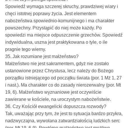
Spowiedź wymaga szczerej skruchy, prawdziwej wiary i
chęci istotnej poprawy życia. Jest elementem
nabożeństwa spowiednio-komunijnego i ma charakter
powszechny. Przystąpić do niej może każdy. Po
spowiedzi ma miejsce odpuszczenie grzechów. Spowiedź
indywidualna, uszna jest praktykowana o tyle, o ile
pragnie tego wierny.
35. Jak rozumiane jest małżeństwo?
Małżeństwo nie jest sakramentem, gdyż nie zostało
ustanowione przez Chrystusa, lecz należy do Bożego
porządku istniejącego od początku świata (por. 1 Mż 1, 27
i nast.). Ma charakter co do zasady nierozerwalny (por. Mt
19, 6). Małżeństwo wyznaniowe jest oczywiście
zawierane w kościele, na uroczystym nabożeństwie.
36. Czy Kościół ewangelicki dopuszcza rozwody?
Tak, uważając przy tym, że jest to sytuacja bardzo przykra,
nadzwyczajna, wywołana zatwardziałością ludzkich serc
(por. Mt 19, 6-9). Powtórne małżeństwo jest możliwe,