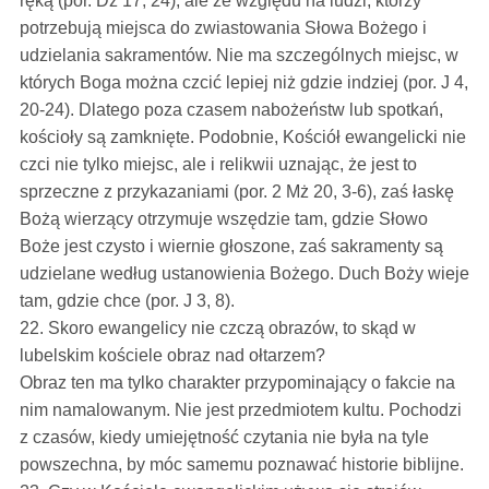
ręką (por. Dz 17, 24), ale ze względu na ludzi, którzy
potrzebują miejsca do zwiastowania Słowa Bożego i
udzielania sakramentów. Nie ma szczególnych miejsc, w
których Boga można czcić lepiej niż gdzie indziej (por. J 4,
20-24). Dlatego poza czasem nabożeństw lub spotkań,
kościoły są zamknięte. Podobnie, Kościół ewangelicki nie
czci nie tylko miejsc, ale i relikwii uznając, że jest to
sprzeczne z przykazaniami (por. 2 Mż 20, 3-6), zaś łaskę
Bożą wierzący otrzymuje wszędzie tam, gdzie Słowo
Boże jest czysto i wiernie głoszone, zaś sakramenty są
udzielane według ustanowienia Bożego. Duch Boży wieje
tam, gdzie chce (por. J 3, 8).
22. Skoro ewangelicy nie czczą obrazów, to skąd w
lubelskim kościele obraz nad ołtarzem?
Obraz ten ma tylko charakter przypominający o fakcie na
nim namalowanym. Nie jest przedmiotem kultu. Pochodzi
z czasów, kiedy umiejętność czytania nie była na tyle
powszechna, by móc samemu poznawać historie biblijne.