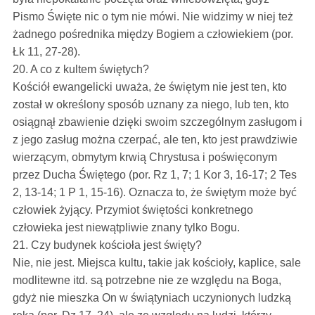
Pismo Święte nic o tym nie mówi. Nie widzimy w niej też
żadnego pośrednika między Bogiem a człowiekiem (por.
Łk 11, 27-28).
20. A co z kultem świętych?
Kościół ewangelicki uważa, że świętym nie jest ten, kto
został w określony sposób uznany za niego, lub ten, kto
osiągnął zbawienie dzięki swoim szczególnym zasługom i
z jego zasług można czerpać, ale ten, kto jest prawdziwie
wierzącym, obmytym krwią Chrystusa i poświęconym
przez Ducha Świętego (por. Rz 1, 7; 1 Kor 3, 16-17; 2 Tes
2, 13-14; 1 P 1, 15-16). Oznacza to, że świętym może być
człowiek żyjący. Przymiot świętości konkretnego
człowieka jest niewątpliwie znany tylko Bogu.
21. Czy budynek kościoła jest święty?
Nie, nie jest. Miejsca kultu, takie jak kościoły, kaplice, sale
modlitewne itd. są potrzebne nie ze względu na Boga,
gdyż nie mieszka On w świątyniach uczynionych ludzką