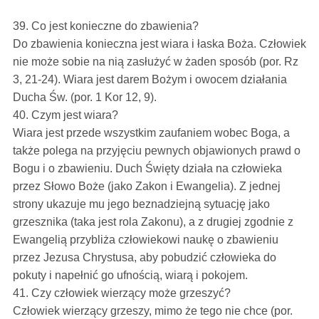
39. Co jest konieczne do zbawienia?
Do zbawienia konieczna jest wiara i łaska Boża. Człowiek
nie może sobie na nią zasłużyć w żaden sposób (por. Rz
3, 21-24). Wiara jest darem Bożym i owocem działania
Ducha Św. (por. 1 Kor 12, 9).
40. Czym jest wiara?
Wiara jest przede wszystkim zaufaniem wobec Boga, a
także polega na przyjęciu pewnych objawionych prawd o
Bogu i o zbawieniu. Duch Święty działa na człowieka
przez Słowo Boże (jako Zakon i Ewangelia). Z jednej
strony ukazuje mu jego beznadziejną sytuację jako
grzesznika (taka jest rola Zakonu), a z drugiej zgodnie z
Ewangelią przybliża człowiekowi naukę o zbawieniu
przez Jezusa Chrystusa, aby pobudzić człowieka do
pokuty i napełnić go ufnością, wiarą i pokojem.
41. Czy człowiek wierzący może grzeszyć?
Człowiek wierzący grzeszy, mimo że tego nie chce (por.