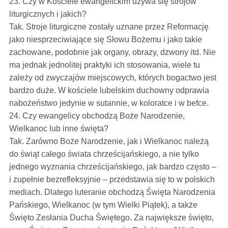
23. Czy w Kościele ewangelickim używa się strojów
liturgicznych i jakich?
Tak. Stroje liturgiczne zostały uznane przez Reformację
jako niesprzeciwiające się Słowu Bożemu i jako takie
zachowane, podobnie jak organy, obrazy, dzwony itd. Nie
ma jednak jednolitej praktyki ich stosowania, wiele tu
zależy od zwyczajów miejscowych, których bogactwo jest
bardzo duże. W kościele lubelskim duchowny odprawia
nabożeństwo jedynie w sutannie, w koloratce i w befce.
24. Czy ewangelicy obchodzą Boże Narodzenie,
Wielkanoc lub inne święta?
Tak. Zarówno Boże Narodzenie, jak i Wielkanoc należą
do świąt całego świata chrześcijańskiego, a nie tylko
jednego wyznania chrześcijańskiego, jak bardzo często –
i zupełnie bezrefleksyjnie – przedstawia się to w polskich
mediach. Dlatego luteranie obchodzą Święta Narodzenia
Pańskiego, Wielkanoc (w tym Wielki Piątek), a także
Święto Zesłania Ducha Świętego. Za największe święto,