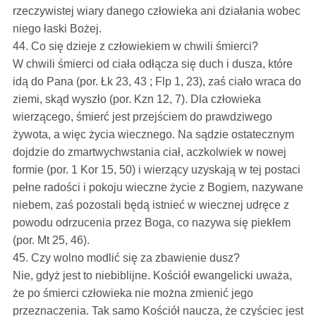
rzeczywistej wiary danego człowieka ani działania wobec
niego łaski Bożej.
44. Co się dzieje z człowiekiem w chwili śmierci?
W chwili śmierci od ciała odłącza się duch i dusza, które
idą do Pana (por. Łk 23, 43 ; Flp 1, 23), zaś ciało wraca do
ziemi, skąd wyszło (por. Kzn 12, 7). Dla człowieka
wierzącego, śmierć jest przejściem do prawdziwego
żywota, a więc życia wiecznego. Na sądzie ostatecznym
dojdzie do zmartwychwstania ciał, aczkolwiek w nowej
formie (por. 1 Kor 15, 50) i wierzący uzyskają w tej postaci
pełne radości i pokoju wieczne życie z Bogiem, nazywane
niebem, zaś pozostali będą istnieć w wiecznej udręce z
powodu odrzucenia przez Boga, co nazywa się piekłem
(por. Mt 25, 46).
45. Czy wolno modlić się za zbawienie dusz?
Nie, gdyż jest to niebiblijne. Kościół ewangelicki uważa,
że po śmierci człowieka nie można zmienić jego
przeznaczenia. Tak samo Kościół naucza, że czyściec jest