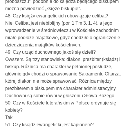
proboszczu”, podobnie do księdza będącego biskupem
można powiedzieć „księże biskupie”.
48. Czy księży ewangelickich obowiązuje celibat?
Nie. Celibat jest niebiblijny (por. 1 Tm 3, 1. 4), a jego
wprowadzenie w średniowieczu w Kościele zachodnim
miało podłoże majątkowe, gdyż chodziło o ograniczenie
dziedziczenia majątków kościelnych.
49. Czy urząd duchownego jakoś się dzieli?
Owszem. Są trzy stanowiska: diakon, prezbiter (ksiądz) i
biskup. Różnica ma charakter w pełnionej posłudze,
głównie gdy chodzi o sprawowanie Sakramentu Ołtarza,
której diakon nie może sprawować. Różnica między
prezbiterem a biskupem ma charakter administracyjny.
Duchowni są sobie równi w głoszeniu Słowa Bożego.
50. Czy w Kościele luterańskim w Polsce ordynuje się
kobiety?
Tak.
51. Czy ksiądz ewangelicki jest kapłanem?