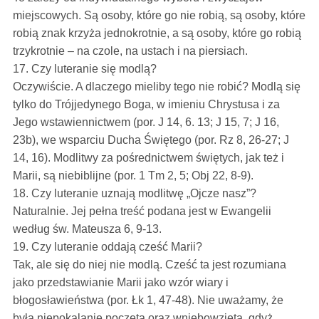
miejscowych. Są osoby, które go nie robią, są osoby, które
robią znak krzyża jednokrotnie, a są osoby, które go robią
trzykrotnie – na czole, na ustach i na piersiach.
17. Czy luteranie się modlą?
Oczywiście. A dlaczego mieliby tego nie robić? Modlą się
tylko do Trójjedynego Boga, w imieniu Chrystusa i za
Jego wstawiennictwem (por. J 14, 6. 13; J 15, 7; J 16,
23b), we wsparciu Ducha Świętego (por. Rz 8, 26-27; J
14, 16). Modlitwy za pośrednictwem świętych, jak też i
Marii, są niebiblijne (por. 1 Tm 2, 5; Obj 22, 8-9).
18. Czy luteranie uznają modlitwę „Ojcze nasz”?
Naturalnie. Jej pełna treść podana jest w Ewangelii
według św. Mateusza 6, 9-13.
19. Czy luteranie oddają cześć Marii?
Tak, ale się do niej nie modlą. Cześć ta jest rozumiana
jako przedstawianie Marii jako wzór wiary i
błogosławieństwa (por. Łk 1, 47-48). Nie uważamy, że
była niepokalanie poczęta oraz wniebowzięta, gdyż