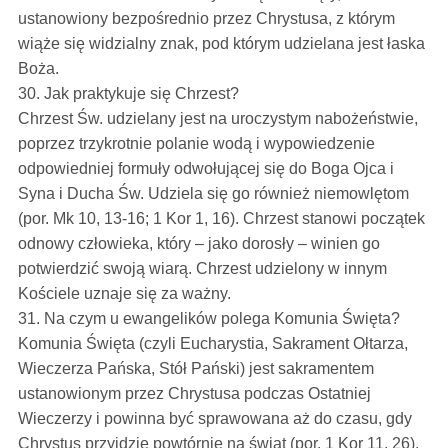
ustanowiony bezpośrednio przez Chrystusa, z którym
wiąże się widzialny znak, pod którym udzielana jest łaska
Boża.
30. Jak praktykuje się Chrzest?
Chrzest Św. udzielany jest na uroczystym nabożeństwie,
poprzez trzykrotnie polanie wodą i wypowiedzenie
odpowiedniej formuły odwołującej się do Boga Ojca i
Syna i Ducha Św. Udziela się go również niemowlętom
(por. Mk 10, 13-16; 1 Kor 1, 16). Chrzest stanowi początek
odnowy człowieka, który – jako dorosły – winien go
potwierdzić swoją wiarą. Chrzest udzielony w innym
Kościele uznaje się za ważny.
31. Na czym u ewangelików polega Komunia Święta?
Komunia Święta (czyli Eucharystia, Sakrament Ołtarza,
Wieczerza Pańska, Stół Pański) jest sakramentem
ustanowionym przez Chrystusa podczas Ostatniej
Wieczerzy i powinna być sprawowana aż do czasu, gdy
Chrystus przyjdzie powtórnie na świat (por. 1 Kor 11, 26).