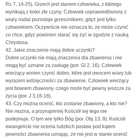
Rz 7, 14-25). Grzech jest stanem człowieka, z którego
wynikają z kolei złe czyny. Człowiek usprawiedliwiony z
wiary nadal pozostaje grzesznikiem, gdyż jest tylko
człowiekiem. Oczywiście nie oznacza to, że może czynić
co chce, gdyż powinien starać się żyć w zgodzie z nauką
Chrystusa.
42. Jakie znaczenie mają dobre uczynki?
Dobre uczynki nie mają znaczenia dla zbawienia i nie
mogą być uznane za zasługę (por. Gl 2, 16). Człowiek
wierzący winien czynić dobro, które jest owocem wiary lub
wyrazem wdzięczności za zbawienie. Człowiek wierzący
jest bowiem zbawiony, czego może być pewny jeszcze za
życia (por. J 3,16-18).
43. Czy można ocenić, kto zostanie zbawiony, a kto nie?
Nie można, a przynajmniej Kościół się tego nie
podejmuje. O tym wie tylko Bóg (por. Obj 13, 8). Kościół
ewangelicki nie ocenia ludzkich postaw pod kątem
pewności zbawienia uznając, że nie jest w stanie ocenić