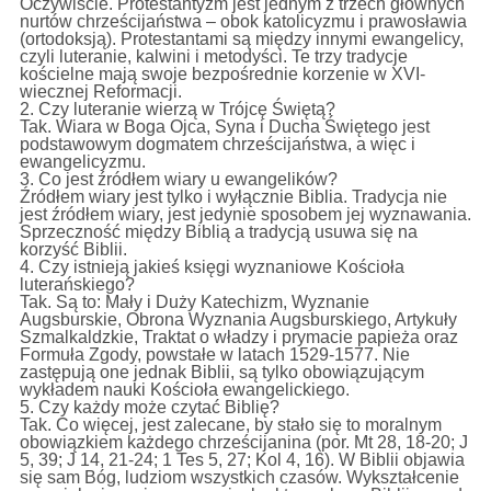
Oczywiście. Protestantyzm jest jednym z trzech głównych
nurtów chrześcijaństwa – obok katolicyzmu i prawosławia
(ortodoksją). Protestantami są między innymi ewangelicy,
czyli luteranie, kalwini i metodyści. Te trzy tradycje
kościelne mają swoje bezpośrednie korzenie w XVI-
wiecznej Reformacji.
2. Czy luteranie wierzą w Trójcę Świętą?
Tak. Wiara w Boga Ojca, Syna i Ducha Świętego jest
podstawowym dogmatem chrześcijaństwa, a więc i
ewangelicyzmu.
3. Co jest źródłem wiary u ewangelików?
Źródłem wiary jest tylko i wyłącznie Biblia. Tradycja nie
jest źródłem wiary, jest jedynie sposobem jej wyznawania.
Sprzeczność między Biblią a tradycją usuwa się na
korzyść Biblii.
4. Czy istnieją jakieś księgi wyznaniowe Kościoła
luterańskiego?
Tak. Są to: Mały i Duży Katechizm, Wyznanie
Augsburskie, Obrona Wyznania Augsburskiego, Artykuły
Szmalkaldzkie, Traktat o władzy i prymacie papieża oraz
Formuła Zgody, powstałe w latach 1529-1577. Nie
zastępują one jednak Biblii, są tylko obowiązującym
wykładem nauki Kościoła ewangelickiego.
5. Czy każdy może czytać Biblię?
Tak. Co więcej, jest zalecane, by stało się to moralnym
obowiązkiem każdego chrześcijanina (por. Mt 28, 18-20; J
5, 39; J 14, 21-24; 1 Tes 5, 27; Kol 4, 16). W Biblii objawia
się sam Bóg, ludziom wszystkich czasów. Wykształcenie