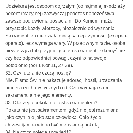
Udzielana jest osobom dojrzałym (co najmniej młodzieży
pokonfirmacyjnej) zazwyczaj podczas nabożeństwa,
zawsze pod dwiema postaciami. Do Komunii może
przystąpić każdy wierzący, niezależnie od wyznania.
Sakrament ten nie działa mocą samej czynności (ex opere
operato), lecz wymaga wiary. W przeciwnym razie, osoba
niewierząca lub przyjmująca ten sakrament lekkomyślnie
czy bez odpowiedniej powagi, czyni to na swoje
potępienie (por 1 Kor 11, 27-29).
32. Czy luteranie czczą hostię?
Nie. Pismo Św. nie nakazuje adoracji hostii, urządzania
procesji eucharystycznych itd. Czci wymaga sam
sakrament, a nie jego elementy.
33. Dlaczego pokuta nie jest sakramentem?
Pokuta nie jest sakramentem, gdyż nie jest rozumiana
jako czyn, ale jako stan człowieka. Całe życie
chrześcijanina winno być nieustanną pokutą.
34. Na czym polega spowiedź?