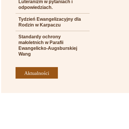
Luteranizm w pytaniach i
odpowiedziach.
Tydzień Ewangelizacyjny dla
Rodzin w Karpaczu
Standardy ochrony
małoletnich w Parafii
Ewangelicko-Augsburskiej
Wang
Aktualności