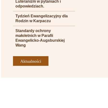
Luteranizm w pytaniach i
odpowiedziach.
Tydzień Ewangelizacyjny dla
Rodzin w Karpaczu
Standardy ochrony
małoletnich w Parafii
Ewangelicko-Augsburskiej
Wang
Aktualności