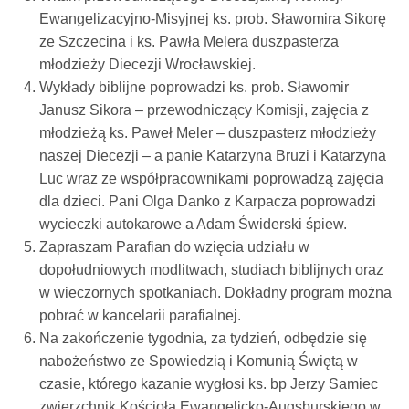
Ewangelizacyjno-Misyjnej ks. prob. Sławomira Sikorę
ze Szczecina i ks. Pawła Melera duszpasterza
młodzieży Diecezji Wrocławskiej.
Wykłady biblijne poprowadzi ks. prob. Sławomir
Janusz Sikora – przewodniczący Komisji, zajęcia z
młodzieżą ks. Paweł Meler – duszpasterz młodzieży
naszej Diecezji – a panie Katarzyna Bruzi i Katarzyna
Luc wraz ze współpracownikami poprowadzą zajęcia
dla dzieci. Pani Olga Danko z Karpacza poprowadzi
wycieczki autokarowe a Adam Świderski śpiew.
Zapraszam Parafian do wzięcia udziału w
dopołudniowych modlitwach, studiach biblijnych oraz
w wieczornych spotkaniach. Dokładny program można
pobrać w kancelarii parafialnej.
Na zakończenie tygodnia, za tydzień, odbędzie się
nabożeństwo ze Spowiedzią i Komunią Świętą w
czasie, którego kazanie wygłosi ks. bp Jerzy Samiec
zwierzchnik Kościoła Ewangelicko-Augsburskiego w