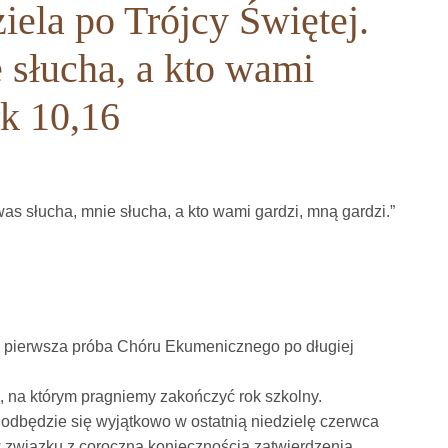
ziela po Trójcy Świętej.
 słucha, a kto wami
Łk 10,16
 was słucha, mnie słucha, a kto wami gardzi, mną gardzi.”
ię pierwsza próba Chóru Ekumenicznego po długiej
, na którym pragniemy zakończyć rok szkolny.
odbędzie się wyjątkowo w ostatnią niedzielę czerwca
w związku z coroczną koniecznością zatwierdzenia