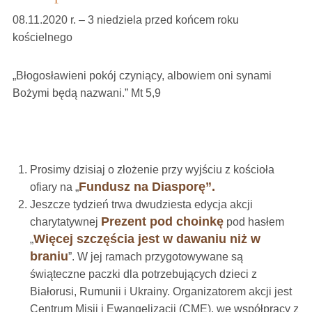
08.11.2020 r. – 3 niedziela przed końcem roku
kościelnego
„Błogosławieni pokój czyniący, albowiem oni synami
Bożymi będą nazwani.” Mt 5,9
Prosimy dzisiaj o złożenie przy wyjściu z kościoła
Fundusz na Diasporę”.
ofiary na „
Jeszcze tydzień trwa dwudziesta edycja akcji
Prezent pod choinkę
charytatywnej
pod hasłem
Więcej szczęścia jest w dawaniu niż w
„
braniu
”. W jej ramach przygotowywane są
świąteczne paczki dla potrzebujących dzieci z
Białorusi, Rumunii i Ukrainy. Organizatorem akcji jest
Centrum Misji i Ewangelizacji (
CME
), we współpracy z