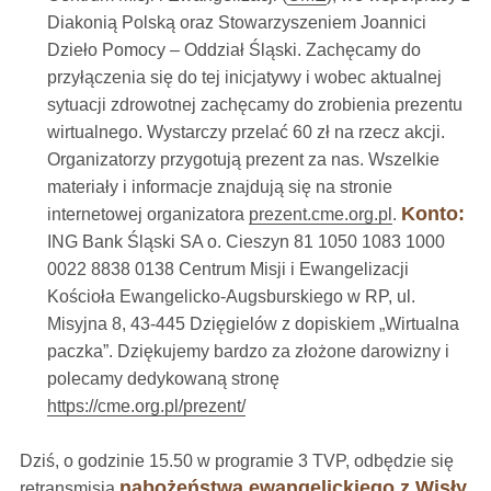
Diakonią Polską oraz Stowarzyszeniem Joannici
Dzieło Pomocy – Oddział Śląski. Zachęcamy do
przyłączenia się do tej inicjatywy i wobec aktualnej
sytuacji zdrowotnej zachęcamy do zrobienia prezentu
wirtualnego. Wystarczy przelać 60 zł na rzecz akcji.
Organizatorzy przygotują prezent za nas. Wszelkie
materiały i informacje znajdują się na stronie
Konto:
internetowej organizatora
prezent.cme.org.pl
.
ING Bank Śląski SA o. Cieszyn 81 1050 1083 1000
0022 8838 0138 Centrum Misji i Ewangelizacji
Kościoła Ewangelicko-Augsburskiego w RP, ul.
Misyjna 8, 43-445 Dzięgielów z dopiskiem „Wirtualna
paczka”. Dziękujemy bardzo za złożone darowizny i
polecamy dedykowaną stronę
https://cme.org.pl/prezent/
Dziś, o godzinie 15.50 w programie 3 TVP, odbędzie się
nabożeństwa ewangelickiego z Wisły
retransmisja