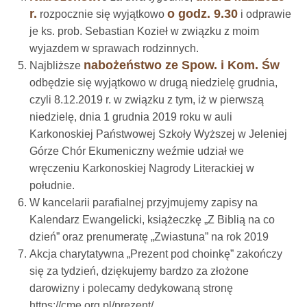
r.
o godz. 9.30
rozpocznie się wyjątkowo
i odprawie
je ks. prob. Sebastian Kozieł w związku z moim
wyjazdem w sprawach rodzinnych.
nabożeństwo ze Spow. i Kom. Św
Najbliższe
odbędzie się wyjątkowo w drugą niedzielę grudnia,
czyli 8.12.2019 r. w związku z tym, iż w pierwszą
niedzielę, dnia 1 grudnia 2019 roku w auli
Karkonoskiej Państwowej Szkoły Wyższej w Jeleniej
Górze Chór Ekumeniczny weźmie udział we
wręczeniu Karkonoskiej Nagrody Literackiej w
południe.
W kancelarii parafialnej przyjmujemy zapisy na
Kalendarz Ewangelicki, książeczkę „Z Biblią na co
dzień” oraz prenumeratę „Zwiastuna” na rok 2019
Akcja charytatywna „Prezent pod choinkę” zakończy
się za tydzień, dziękujemy bardzo za złożone
darowizny i polecamy dedykowaną stronę
https://cme.org.pl/prezent/