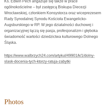
Ks. Edwin Pech angażuje się także w prace
ogólnokościelne – był zastępcą Biskupa Diecezji
Wrocławskiej, członkiem Konsystorza oraz wiceprezesem
Rady Synodalnej Synodu Kościoła Ewangelicko-
Augsburskiego w RP. W jego działalności duchowej i
organizacyjnej łączą się pasja, profesjonalizm i głęboka
świadomość wartości dziedzictwa kulturowego Dolnego
Śląska.
https://www.walbrzych24.com/artykul/49901/k/1/dolny-
slask-docenia-tych-ktorzy-ratuja-zabytki
Photos