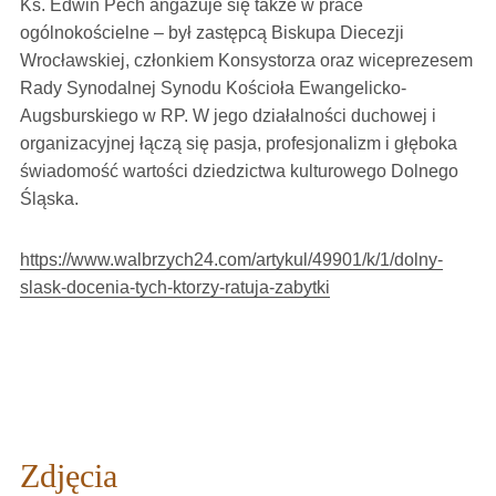
Ks. Edwin Pech angażuje się także w prace
ogólnokościelne – był zastępcą Biskupa Diecezji
Wrocławskiej, członkiem Konsystorza oraz wiceprezesem
Rady Synodalnej Synodu Kościoła Ewangelicko-
Augsburskiego w RP. W jego działalności duchowej i
organizacyjnej łączą się pasja, profesjonalizm i głęboka
świadomość wartości dziedzictwa kulturowego Dolnego
Śląska.
https://www.walbrzych24.com/artykul/49901/k/1/dolny-
slask-docenia-tych-ktorzy-ratuja-zabytki
Zdjęcia