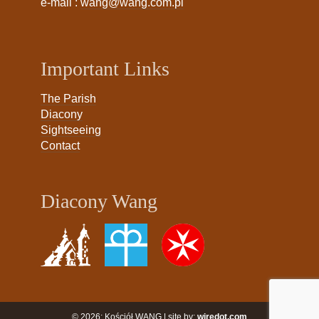
e-mail :
wang@wang.com.pl
Important Links
The Parish
Diacony
Sightseeing
Contact
Diacony Wang
© 2026: Kościół WANG | site by:
wiredot.com