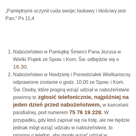
„Pamiętnymi uczynił cuda swoje; łaskawy i litościwy jest
Pan.” Ps 11,4
Nabożeństwo w Pamiątkę Śmierci Pana Jezusa w
Wielki Piątek ze Spow. i Kom. Św. odbędzie się o
16.30
.
Nabożeństwo w Niedzielę i Poniedziałek Wielkanocny
odprawione zostanie o godz. 10.00 ze Spow. i Kom.
Św. Osoby, które pragną wziąć udział w nabożeństwie
zgłosić telefonicznie, najpóźniej na
powinny to
jeden dzień przed nabożeństwem,
w kancelarii
75 76 19 228.
parafialnej, pod numerem
W
przypadku, gdy ktoś zapisał się na listę, ale nie będzie
jednak mógł wziąć udziału w nabożeństwie, to
prosimy o telefon, aby mogły wziąć udział w