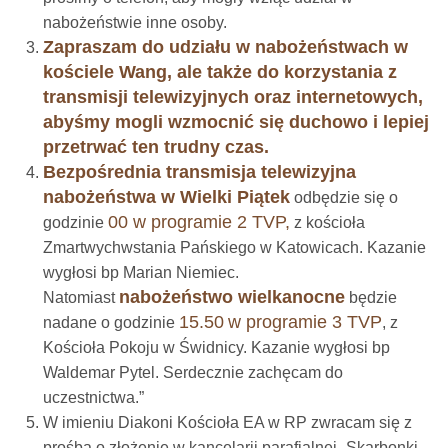
nabożeństwie inne osoby.
Zapraszam do udziału w nabożeństwach w
kościele Wang, ale także do korzystania z
transmisji telewizyjnych oraz internetowych,
abyśmy mogli wzmocnić się duchowo i lepiej
przetrwać ten trudny czas.
Bezpośrednia transmisja telewizyjna
nabożeństwa w Wielki Piątek
odbędzie się o
00 w programie 2 TVP,
godzinie
z kościoła
Zmartwychwstania Pańskiego w Katowicach. Kazanie
wygłosi bp Marian Niemiec.
nabożeństwo wielkanocne
Natomiast
będzie
15.50
w programie 3 TVP
nadane o godzinie
, z
Kościoła Pokoju w Świdnicy. Kazanie wygłosi bp
Waldemar Pytel. Serdecznie zachęcam do
uczestnictwa.”
W imieniu Diakoni Kościoła EA w RP zwracam się z
prośbą o złożenie w kancelarii parafialnej „Skarbonki