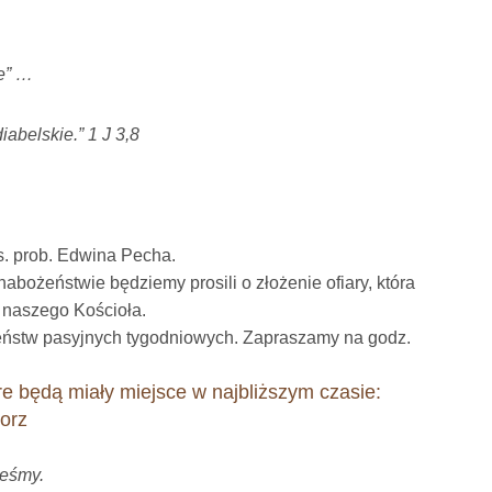
ie” …
iabelskie.” 1 J 3,8
ks. prob. Edwina Pecha.
 nabożeństwie będziemy prosili o złożenie ofiary, która
 naszego Kościoła.
ństw pasyjnych tygodniowych. Zapraszamy na godz.
re będą miały miejsce w najbliższym czasie:
lorz
teśmy.