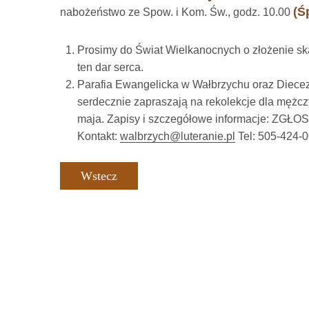
(Ś
nabożeństwo ze Spow. i Kom. Św., godz. 10.00
Prosimy do Świat Wielkanocnych o złożenie skar
ten dar serca.
Parafia Ewangelicka w Wałbrzychu oraz Diece
serdecznie zapraszają na rekolekcje dla mężczy
maja. Zapisy i szczegółowe informacje: ZGŁ
Kontakt:
walbrzych@luteranie.pl
Tel: 505-424-
Wstecz