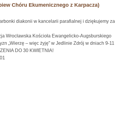
piew Chóru Ekumenicznego z Karpacza)
bonki diakonii w kancelarii parafialnej i dziękujemy za
zja Wrocławska Kościoła Ewangelicko-Augsburskiego
zn „Wierzę – więc żyję” w Jedlinie Zdrój w dniach 9-11
OSZENIA DO 30 KWIETNIA!
001