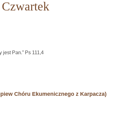
i Czwartek
y jest Pan.” Ps 111,4
Śpiew Chóru Ekumenicznego z Karpacza)