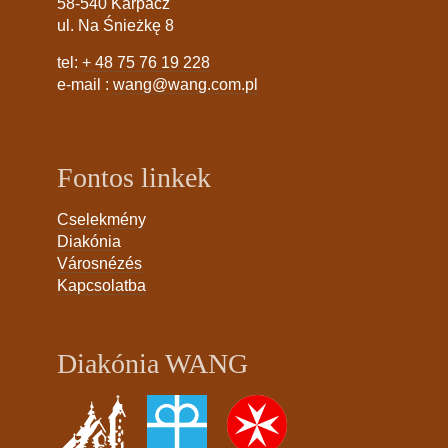
58-540 Karpacz
ul. Na Śnieżkę 8
tel:
+ 48 75 76 19 228
e-mail :
wang@wang.com.pl
Fontos linkek
Cselekmény
Diakónia
Városnézés
Kapcsolatba
Diakónia WANG