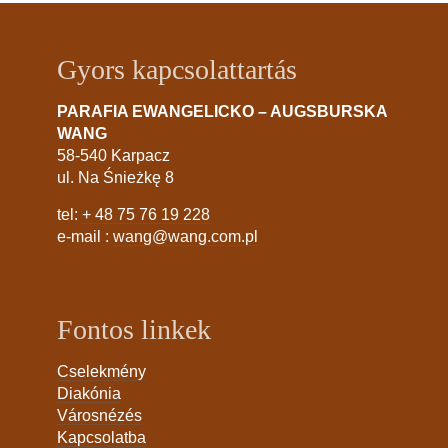
Gyors kapcsolattartás
PARAFIA EWANGELICKO – AUGSBURSKA
WANG
58-540 Karpacz
ul. Na Śnieżkę 8
tel:
+ 48 75 76 19 228
e-mail :
wang@wang.com.pl
Fontos linkek
Cselekmény
Diakónia
Városnézés
Kapcsolatba